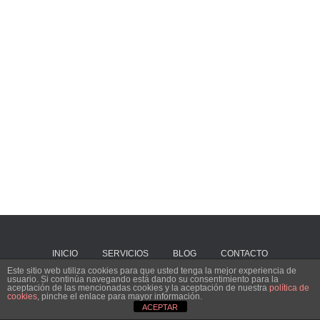
INICIO
SERVICIOS
BLOG
CONTACTO
Este sitio web utiliza cookies para que usted tenga la mejor experiencia de
usuario. Si continúa navegando está dando su consentimiento para la
Hestia | Desarrollado por
ThemeIsle
aceptación de las mencionadas cookies y la aceptación de nuestra
política de
cookies
, pinche el enlace para mayor información.
ACEPTAR