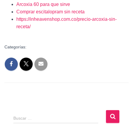
Arcoxia 60 para que sirve
Comprar escitalopram sin receta
https://inheavenshop.com.co/precio-arcoxia-sin-
receta/
Categorías:
B
Buscar …
u
s