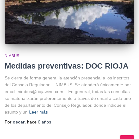
NIMBUS
Medidas preventivas: DOC RIOJA
Se cierra de forma general la atención presencial a los inscritos
del Consejo Regulador. – NIMBUS. Se atenderá únicamente por
email: nimbus@riojawine.com – En general, todas las consultas
se materializarán preferentemente a través de email a cada uno
de los departamento del Consejo Regulador, donde indique el
asunto y un
Leer más
Por
oscar
, hace
6 años