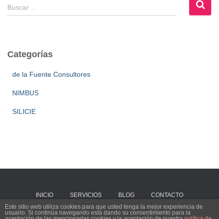
Buscar …
Categorías
de la Fuente Consultores
NIMBUS
SILICIE
INICIO
SERVICIOS
BLOG
CONTACTO
Este sitio web utiliza cookies para que usted tenga la mejor experiencia de
usuario. Si continúa navegando está dando su consentimiento para la
Hestia | Desarrollado por
ThemeIsle
aceptación de las mencionadas cookies y la aceptación de nuestra
política de