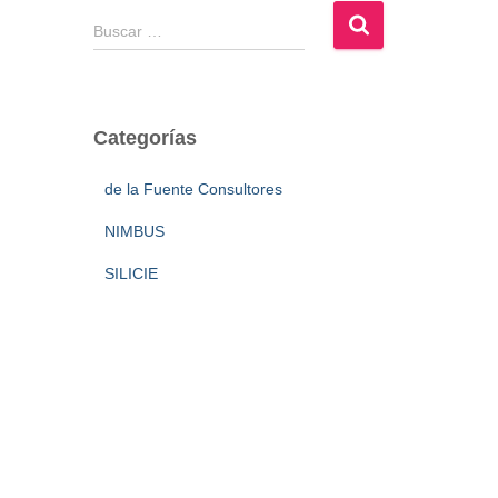
B
Buscar …
u
s
c
a
Categorías
r
:
de la Fuente Consultores
NIMBUS
SILICIE