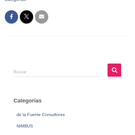
B
Buscar …
u
s
c
a
Categorías
r
:
de la Fuente Consultores
NIMBUS