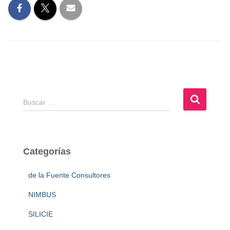
B
Buscar …
u
s
c
a
Categorías
r
:
de la Fuente Consultores
NIMBUS
SILICIE