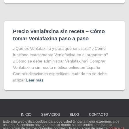
Precio Venlafaxina sin receta – Cómo
tomar Venlafaxina paso a paso
¿Qué es Venlafaxina y para qué se utiliza? ¿Cómo
funciona exactamente Venlafaxina en el organismo?
¿Cómo se debe administrar Venlafaxina? Comprar
Venlafaxina sin receta médica online en España
Contraindicaciones específicas: cuándo no se debe
utilizar
Leer más
INICIO
SERVICIOS
BLOG
CONTACTO
Este sitio web utiliza cookies para que usted tenga la mejor experiencia de
usuario. Si continúa navegando está dando su consentimiento para la
Hestia | Desarrollado por
ThemeIsle
aceptación de las mencionadas cookies y la aceptación de nuestra
política de