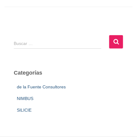
B
Buscar …
u
s
c
a
Categorías
r
:
de la Fuente Consultores
NIMBUS
SILICIE