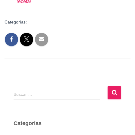
receta/
Categorías:
B
Buscar …
u
s
c
a
Categorías
r
: