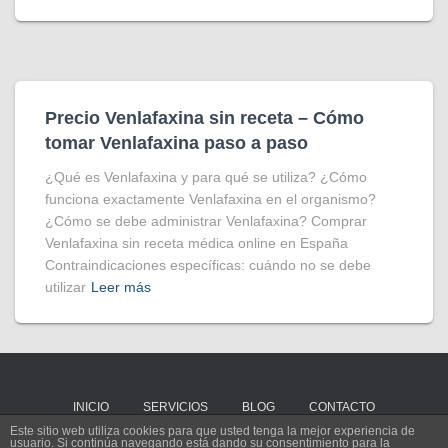
Precio Venlafaxina sin receta – Cómo
tomar Venlafaxina paso a paso
¿Qué es Venlafaxina y para qué se utiliza? ¿Cómo
funciona exactamente Venlafaxina en el organismo?
¿Cómo se debe administrar Venlafaxina? Comprar
Venlafaxina sin receta médica online en España
Contraindicaciones específicas: cuándo no se debe
utilizar
Leer más
INICIO
SERVICIOS
BLOG
CONTACTO
Este sitio web utiliza cookies para que usted tenga la mejor experiencia de
usuario. Si continúa navegando está dando su consentimiento para la