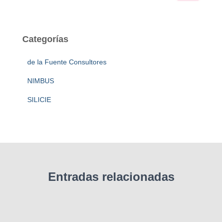
s
c
a
Categorías
r
:
de la Fuente Consultores
NIMBUS
SILICIE
Entradas relacionadas