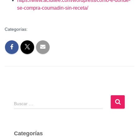
https://www.aciditee.com/wordpress/como-e-donde-
se-compra-coumadin-sin-receta/
Categorías:
B
Buscar …
u
s
c
a
Categorías
r