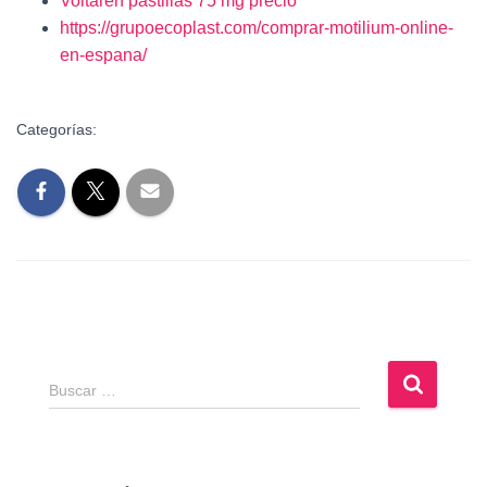
Voltaren pastillas 75 mg precio
https://grupoecoplast.com/comprar-motilium-online-
en-espana/
Categorías:
B
Buscar …
u
s
c
a