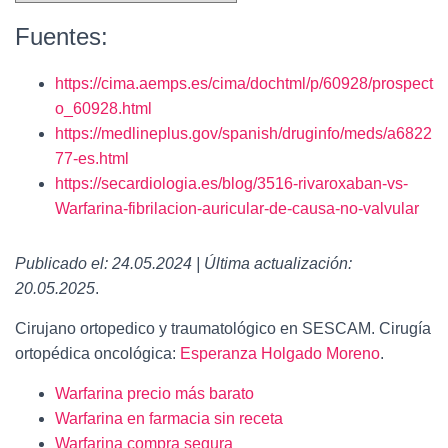
Fuentes:
https://cima.aemps.es/cima/dochtml/p/60928/prospect
o_60928.html
https://medlineplus.gov/spanish/druginfo/meds/a6822
77-es.html
https://secardiologia.es/blog/3516-rivaroxaban-vs-
Warfarina-fibrilacion-auricular-de-causa-no-valvular
Publicado el: 24.05.2024 | Última actualización:
20.05.2025
.
Cirujano ortopedico y traumatológico en SESCAM. Cirugía
ortopédica oncológica:
Esperanza Holgado Moreno
.
Warfarina​ precio más barato
Warfarina​ en farmacia sin receta
Warfarina​ compra segura