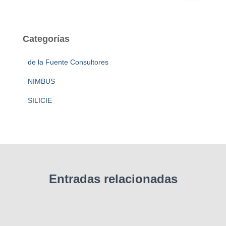
s
c
a
Categorías
r
:
de la Fuente Consultores
NIMBUS
SILICIE
Entradas relacionadas