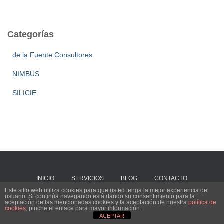
Categorías
de la Fuente Consultores
NIMBUS
SILICIE
INICIO
SERVICIOS
BLOG
CONTACTO
Este sitio web utiliza cookies para que usted tenga la mejor experiencia de
usuario. Si continúa navegando está dando su consentimiento para la
Hestia | Desarrollado por
ThemeIsle
aceptación de las mencionadas cookies y la aceptación de nuestra
política de
cookies
, pinche el enlace para mayor información.
ACEPTAR